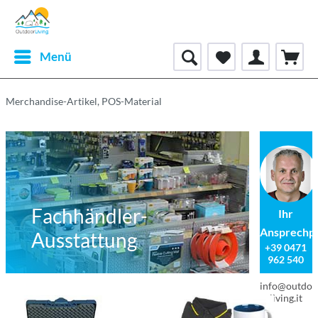
Menü
Merchandise-Artikel, POS-Material
Fachhändler-
Ihr
Ansprechp
Ausstattung
+39 0471
962 540
info@outdoo
living.it