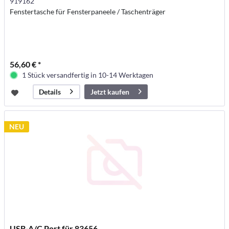
919162
Fenstertasche für Fensterpaneele / Taschenträger
56,60 € *
1 Stück versandfertig in 10-14 Werktagen
Jetzt kaufen
Details
NEU
USB-A/C Port für 83656