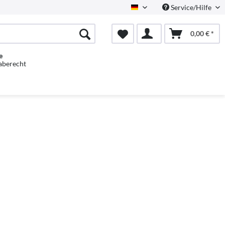
Service/Hilfe
Deutsch
0,00 € *
e
aberecht