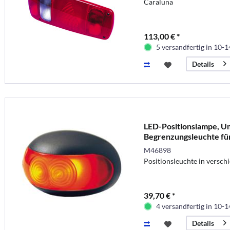
Caraluna
113,00 € *
5 versandfertig in 10-
Details
LED-Positionslampe, Um
Begrenzungsleuchte f
M46898
Positionsleuchte in versch
39,70 € *
4 versandfertig in 10-
Details