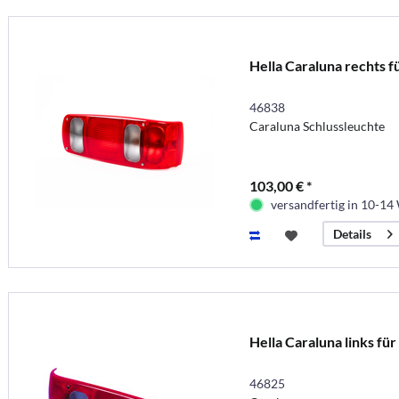
Hella Caraluna rechts f
46838
Caraluna Schlussleuchte
103,00 € *
versandfertig in 10-14
Details
Hella Caraluna links fü
46825