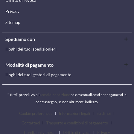
Diritto di revoca
Privacy
Sitemap
Spediamo con
I loghi dei tuoi spedizionieri
Modalità di pagamento
I loghi dei tuoi gestori di pagamento
* Tutti i prezzi IVA più
costi di spedizione
ed e eventuali costi per pagamenti in
contrassegno, se non altrimenti indicato.
Cookie preferences
Informazioni legali
Su di noi
Contattaci
Trasporto e condizioni di pagamento
Condizioni generali
Diritto di revoca
Privacy