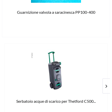
Guarnizione valvola a saracinesca PP100-400
15
Serbatoio acque di scarico per Thetford C500...
277,