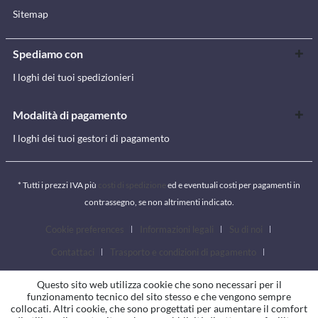
Sitemap
Spediamo con
I loghi dei tuoi spedizionieri
Modalità di pagamento
I loghi dei tuoi gestori di pagamento
* Tutti i prezzi IVA più
costi di spedizione
ed e eventuali costi per pagamenti in
contrassegno, se non altrimenti indicato.
Cookie preferences
Informazioni legali
Su di noi
Contattaci
Trasporto e condizioni di pagamento
Condizioni generali
Diritto di revoca
Privacy
Questo sito web utilizza cookie che sono necessari per il
funzionamento tecnico del sito stesso e che vengono sempre
collocati. Altri cookie, che sono progettati per aumentare il comfort