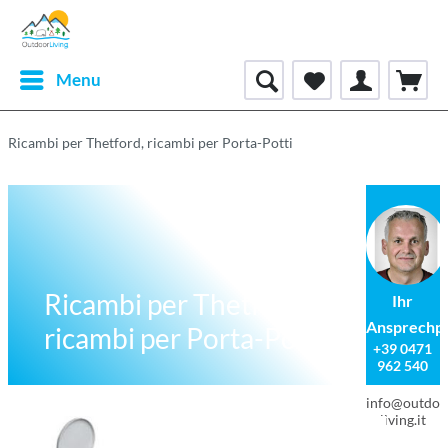
Menu
Ricambi per Thetford, ricambi per Porta-Potti
Ricambi per Thetford,
Ihr
Ansprechp
ricambi per Porta-Potti
+39 0471
962 540
info@outdoo
living.it