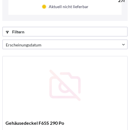
278,0
Aktuell nicht lieferbar
Filtern
Gehäusedeckel F65S 290 Po