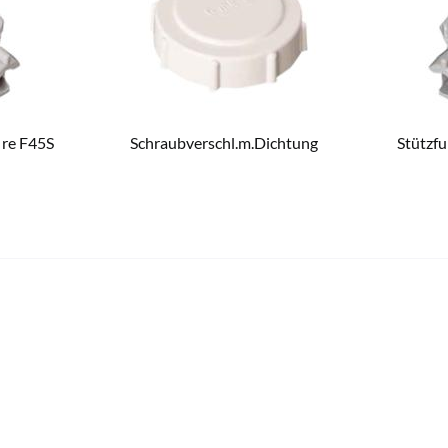
 re F45S
Schraubverschl.m.Dichtung
Stützfu
12,30 € *
10,10 € *
4 Werktagen
Aktuell nicht lieferbar
Aktuell nicht