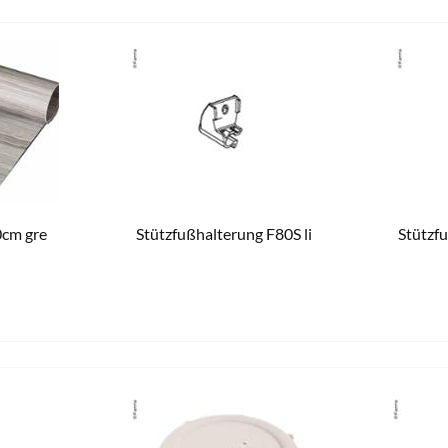
0cm gre
Stützfußhalterung F80S li
Stützf
334,00 € *
12,30 € *
erktagen
Aktuell nicht lieferbar
3 versandfe