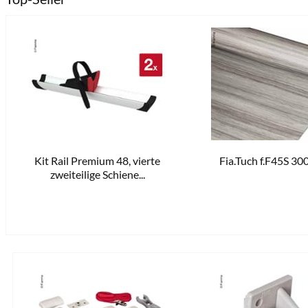
Kit Rail Premium 48, vierte
Fia.Tuch f.F45S 30
68,80 € *
zweiteilige Schiene...
versandfertig in 10-14 W