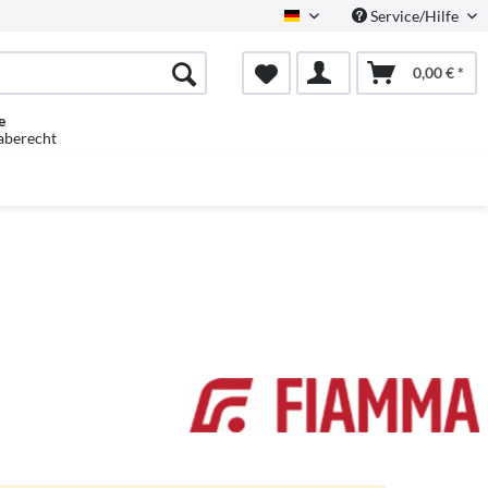
Service/Hilfe
Deutsch
0,00 € *
e
aberecht