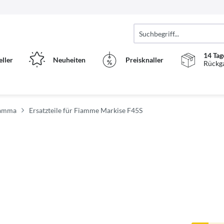
14 Tag
eller
Neuheiten
Preisknaller
Rückg
Fiamma
Ersatzteile für Fiamme Markise F45S