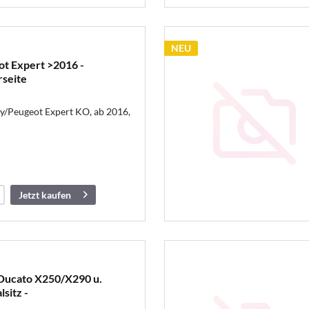
NEU
t Expert >2016 -
rseite
/Peugeot Expert KO, ab 2016,
Jetzt kaufen
 Ducato X250/X290 u.
lsitz -