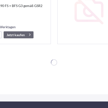
290 FS + BFS G3 gemäß GSR2
 Werktagen
Jetzt kaufen