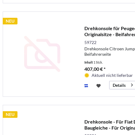
NEU
Drehkonsole für Peugeo
Originalsitze - Beifahre
59722
Drehkonsole Citroen Jumpy
Beifahrerseite
Inhalt
1 Stck.
407,00 € *
Aktuell nicht lieferbar
Details
NEU
Drehkonsole - Für Fiat
Baugleiche - Für Origina
Fahrer-/Beifahrerseite