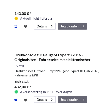
143,00 € *
Aktuell nicht lieferbar
Jetzt kaufen
Details
Drehkonsole für Peugeot Expert >2016 -
Originalsitze - Fahrerseite mit elektronischer
Handbremse
59720
Drehkonsole Citroen Jumpy/Peugeot Expert KO, ab 2016,
Fahrerseite EPB
Inhalt
1 Stck.
432,00 € *
3 versandfertig in 10-14 Werktagen
Jetzt kaufen
Details