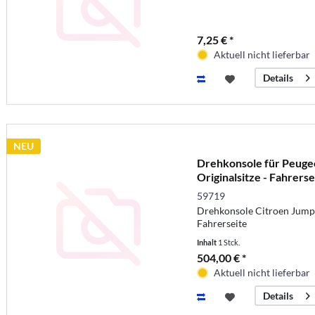
7,25 € *
Aktuell nicht lieferbar
Details
NEU
Drehkonsole für Peugeo
Originalsitze - Fahrers
Handbremse
59719
Drehkonsole Citroen Jumpy
Fahrerseite
Inhalt
1 Stck.
504,00 € *
Aktuell nicht lieferbar
Details