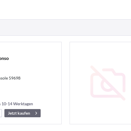
onso
nsole 59698
in 10-14 Werktagen
Jetzt kaufen