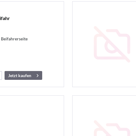
ifahr
Beifahrerseite
Jetzt kaufen