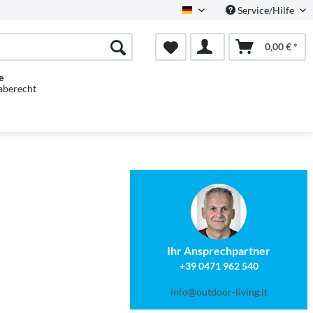
Service/Hilfe
Deutsch
0,00 € *
e
aberecht
Ihr Ansprechpartner
+39 0471 962 540
info@outdoor-living.it