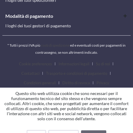
I loghi dei tuoi spedizionieri
Modalità di pagamento
I loghi dei tuoi gestori di pagamento
* Tutti i prezzi IVA più
costi di spedizione
ed e eventuali costi per pagamenti in
contrassegno, se non altrimenti indicato.
Cookie preferences
Informazioni legali
Su di noi
Contattaci
Trasporto e condizioni di pagamento
Condizioni generali
Diritto di revoca
Privacy
Questo sito web utilizza cookie che sono necessari per il
funzionamento tecnico del sito stesso e che vengono sempre
collocati. Altri cookie, che sono progettati per aumentare il comfort
di utilizzo di questo sito web, per pubblicità diretta o per facilitare
l'interazione con altri siti web e social network, vengono collocati
solo con il consenso dell'utente.