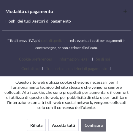
Modalità di pagamento
I loghi dei tuoi gestori di pagamento
* Tutti i prezzi IVA più
costi di spedizione
ed e eventuali costi per pagamenti in
contrassegno, se non altrimenti indicato.
Cookie preferences
Informazioni legali
Su di noi
Contattaci
Trasporto e condizioni di pagamento
Condizioni generali
Diritto di revoca
Privacy
Questo sito web utilizza cookie che sono necessari per il
funzionamento tecnico del sito stesso e che vengono sempre
collocati. Altri cookie, che sono progettati per aumentare il comfort
di utilizzo di questo sito web, per pubblicità diretta o per facilitare
l'interazione con altri siti web e social network, vengono collocati
solo con il consenso dell'utente.
Rifiuta
Accetta tutti
Configura