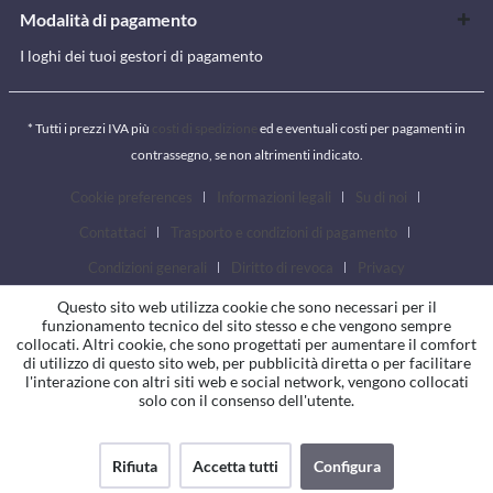
Modalità di pagamento
I loghi dei tuoi gestori di pagamento
* Tutti i prezzi IVA più
costi di spedizione
ed e eventuali costi per pagamenti in
contrassegno, se non altrimenti indicato.
Cookie preferences
Informazioni legali
Su di noi
Contattaci
Trasporto e condizioni di pagamento
Condizioni generali
Diritto di revoca
Privacy
Questo sito web utilizza cookie che sono necessari per il
funzionamento tecnico del sito stesso e che vengono sempre
collocati. Altri cookie, che sono progettati per aumentare il comfort
di utilizzo di questo sito web, per pubblicità diretta o per facilitare
l'interazione con altri siti web e social network, vengono collocati
solo con il consenso dell'utente.
Rifiuta
Accetta tutti
Configura