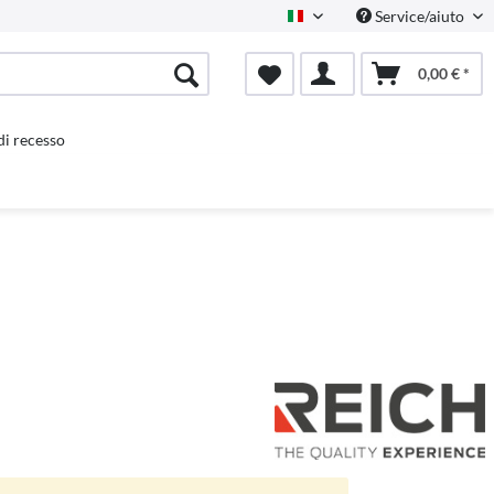
Service/aiuto
Italienisch
0,00 € *
 di recesso