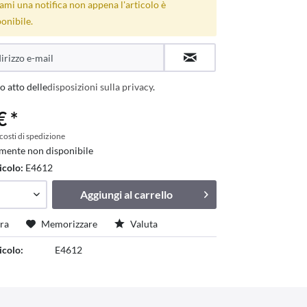
ami una notifica non appena l'articolo è
onibile.
o atto delle
disposizioni sulla privacy
.
€ *
 costi di spedizione
mente non disponibile
icolo:
E4612
Aggiungi al
carrello
ra
Memorizzare
Valuta
icolo:
E4612