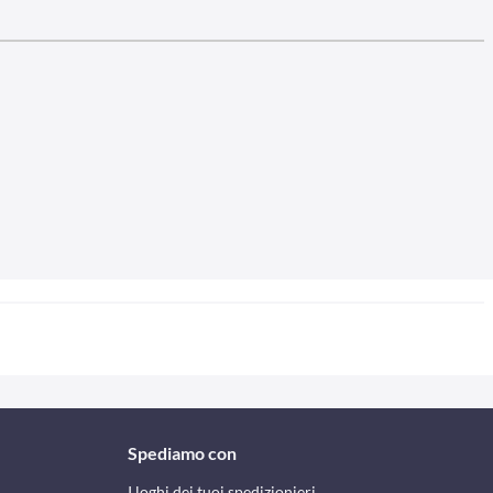
Spediamo con
I loghi dei tuoi spedizionieri