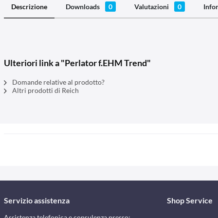
Descrizione
Downloads
0
Valutazioni
0
Info
Ulteriori link a "Perlator f.EHM Trend"
Domande relative al prodotto?
Altri prodotti di Reich
Servizio assistenza
Shop Service
Assistenza telefonica e consulenza presso: