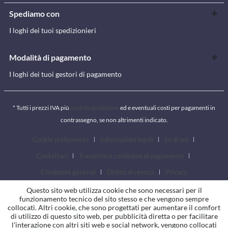
Spediamo con
I loghi dei tuoi spedizionieri
Modalità di pagamento
I loghi dei tuoi gestori di pagamento
* Tutti i prezzi IVA più
costi di spedizione
ed e eventuali costi per pagamenti in
contrassegno, se non altrimenti indicato.
Cookie preferences
Informazioni legali
Su di noi
Contattaci
Trasporto e condizioni di pagamento
Condizioni generali
Diritto di revoca
Privacy
Questo sito web utilizza cookie che sono necessari per il
funzionamento tecnico del sito stesso e che vengono sempre
collocati. Altri cookie, che sono progettati per aumentare il comfort
di utilizzo di questo sito web, per pubblicità diretta o per facilitare
l'interazione con altri siti web e social network, vengono collocati