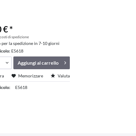
 € *
 costi di spedizione
 per la spedizione in 7-10 giorni
icolo:
E5618
Aggiungi al
carrello
ra
Memorizzare
Valuta
icolo:
E5618