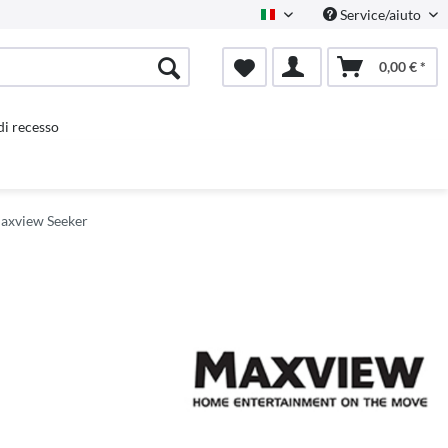
Service/aiuto
Italienisch
0,00 € *
 di recesso
axview Seeker