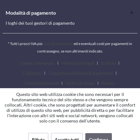
Modalità di pagamento
I loghi dei tuoi gestori di pagamento
* Tutti i prezzi IVA più
costi di spedizione
ed e eventuali costi per pagamenti in
contrassegno, se non altrimenti indicato.
Cookie preferences
Informazioni legali
Su di noi
Contattaci
Trasporto e condizioni di pagamento
Condizioni generali
Diritto di revoca
Privacy
Questo sito web utilizza cookie che sono necessari per il
funzionamento tecnico del sito stesso e che vengono sempre
collocati. Altri cookie, che sono progettati per aumentare il comfort
di utilizzo di questo sito web, per pubblicità diretta o per facilitare
l'interazione con altri siti web e social network, vengono collocati
solo con il consenso dell'utente.
Rifiuta
Accetta tutti
Configura