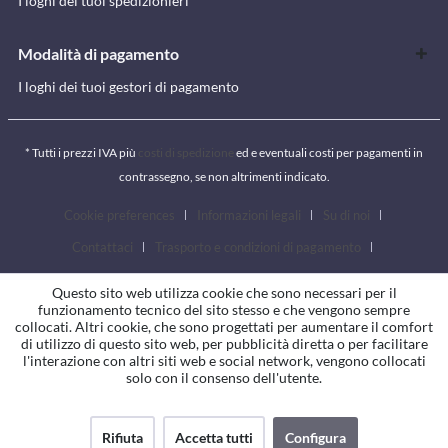
I loghi dei tuoi spedizionieri
Modalità di pagamento
I loghi dei tuoi gestori di pagamento
* Tutti i prezzi IVA più
costi di spedizione
ed e eventuali costi per pagamenti in
contrassegno, se non altrimenti indicato.
Cookie preferences
Informazioni legali
Su di noi
Contattaci
Trasporto e condizioni di pagamento
Condizioni generali
Diritto di revoca
Privacy
Questo sito web utilizza cookie che sono necessari per il
funzionamento tecnico del sito stesso e che vengono sempre
collocati. Altri cookie, che sono progettati per aumentare il comfort
di utilizzo di questo sito web, per pubblicità diretta o per facilitare
l'interazione con altri siti web e social network, vengono collocati
solo con il consenso dell'utente.
Rifiuta
Accetta tutti
Configura