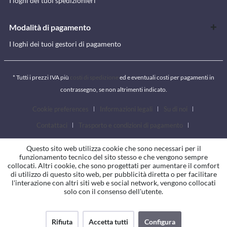
I loghi dei tuoi spedizionieri
Modalità di pagamento
I loghi dei tuoi gestori di pagamento
* Tutti i prezzi IVA più
costi di spedizione
ed e eventuali costi per pagamenti in
contrassegno, se non altrimenti indicato.
Cookie preferences
Informazioni legali
Su di noi
Contattaci
Trasporto e condizioni di pagamento
Condizioni generali
Diritto di revoca
Privacy
Questo sito web utilizza cookie che sono necessari per il
funzionamento tecnico del sito stesso e che vengono sempre
collocati. Altri cookie, che sono progettati per aumentare il comfort
di utilizzo di questo sito web, per pubblicità diretta o per facilitare
l'interazione con altri siti web e social network, vengono collocati
solo con il consenso dell'utente.
Rifiuta
Accetta tutti
Configura