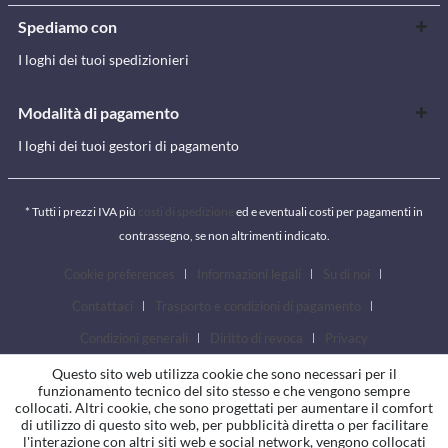
Spediamo con
I loghi dei tuoi spedizionieri
Modalità di pagamento
I loghi dei tuoi gestori di pagamento
* Tutti i prezzi IVA più
costi di spedizione
ed e eventuali costi per pagamenti in
contrassegno, se non altrimenti indicato.
Cookie preferences
Informazioni legali
Su di noi
Contattaci
Trasporto e condizioni di pagamento
Condizioni generali
Diritto di revoca
Privacy
Questo sito web utilizza cookie che sono necessari per il
funzionamento tecnico del sito stesso e che vengono sempre
collocati. Altri cookie, che sono progettati per aumentare il comfort
di utilizzo di questo sito web, per pubblicità diretta o per facilitare
l'interazione con altri siti web e social network, vengono collocati