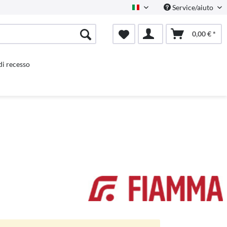
Service/aiuto
Italienisch
0,00 € *
 di recesso