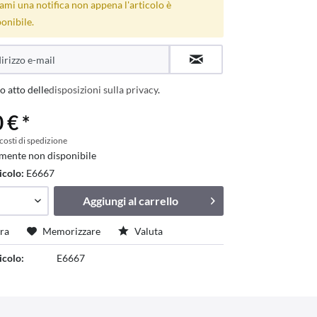
ami una notifica non appena l'articolo è
onibile.
o atto delle
disposizioni sulla privacy
.
 € *
 costi di spedizione
mente non disponibile
icolo:
E6667
Aggiungi al
carrello
ra
Memorizzare
Valuta
icolo:
E6667