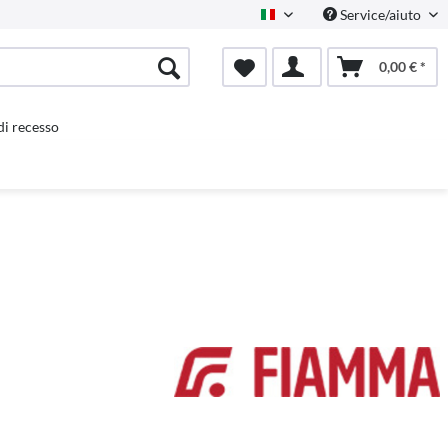
Service/aiuto
Italienisch
0,00 € *
 di recesso