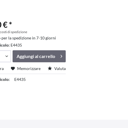
 € *
 costi di spedizione
 per la spedizione in 7-10 giorni
icolo:
E4435
Aggiungi al
carrello
ra
Memorizzare
Valuta
icolo:
E4435