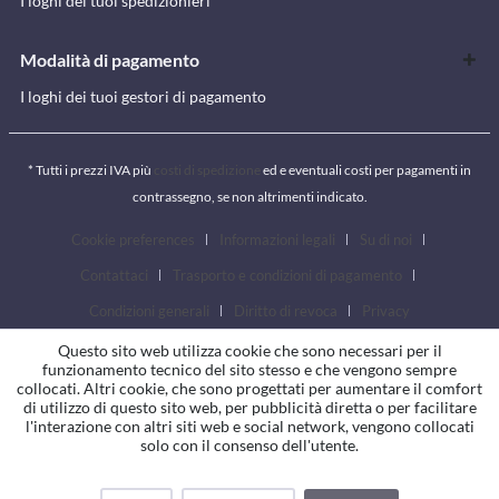
I loghi dei tuoi spedizionieri
Modalità di pagamento
I loghi dei tuoi gestori di pagamento
* Tutti i prezzi IVA più
costi di spedizione
ed e eventuali costi per pagamenti in
contrassegno, se non altrimenti indicato.
Cookie preferences
Informazioni legali
Su di noi
Contattaci
Trasporto e condizioni di pagamento
Condizioni generali
Diritto di revoca
Privacy
Questo sito web utilizza cookie che sono necessari per il
funzionamento tecnico del sito stesso e che vengono sempre
collocati. Altri cookie, che sono progettati per aumentare il comfort
di utilizzo di questo sito web, per pubblicità diretta o per facilitare
l'interazione con altri siti web e social network, vengono collocati
solo con il consenso dell'utente.