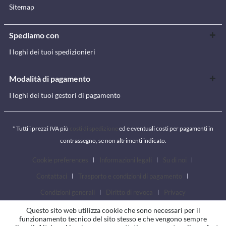
Sitemap
Spediamo con
I loghi dei tuoi spedizionieri
Modalità di pagamento
I loghi dei tuoi gestori di pagamento
* Tutti i prezzi IVA più
costi di spedizione
ed e eventuali costi per pagamenti in
contrassegno, se non altrimenti indicato.
Cookie preferences
Informazioni legali
Su di noi
Contattaci
Trasporto e condizioni di pagamento
Condizioni generali
Diritto di revoca
Privacy
Questo sito web utilizza cookie che sono necessari per il
funzionamento tecnico del sito stesso e che vengono sempre