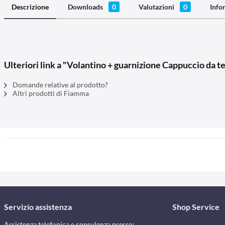
Descrizione
Downloads
0
Valutazioni
0
Info
Ulteriori link a "Volantino + guarnizione Cappuccio da 
Domande relative al prodotto?
Altri prodotti di Fiamma
Servizio assistenza
Shop Service
Assistenza telefonica e consulenza presso: