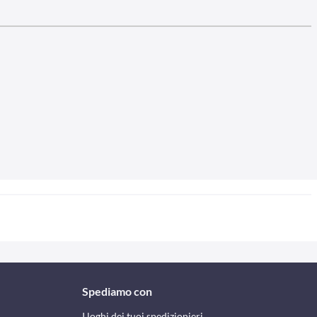
Spediamo con
I loghi dei tuoi spedizionieri