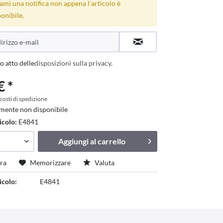
ami una notifica non appena l'articolo è
onibile.
o atto delle
disposizioni sulla privacy
.
€ *
 costi di spedizione
mente non disponibile
icolo:
E4841
Aggiungi al
carrello
ra
Memorizzare
Valuta
icolo:
E4841