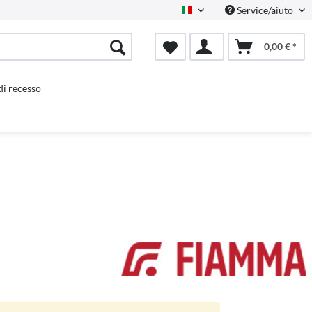
Service/aiuto
Italienisch
0,00 € *
 di recesso