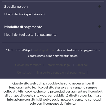
Spediamo con
I loghi dei tuoi spedizionieri
Modalità di pagamento
I loghi dei tuoi gestori di pagamento
* Tutti i prezzi IVA più
costi di spedizione
ed e eventuali costi per pagamenti in
contrassegno, se non altrimenti indicato.
Cookie preferences
Informazioni legali
Su di noi
Contattaci
Trasporto e condizioni di pagamento
Condizioni generali
Diritto di revoca
Privacy
Questo sito web utilizza cookie che sono necessari per il
funzionamento tecnico del sito stesso e che vengono sempre
collocati. Altri cookie, che sono progettati per aumentare il comfort
di utilizzo di questo sito web, per pubblicità diretta o per facilitare
l'interazione con altri siti web e social network, vengono collocati
solo con il consenso dell'utente.