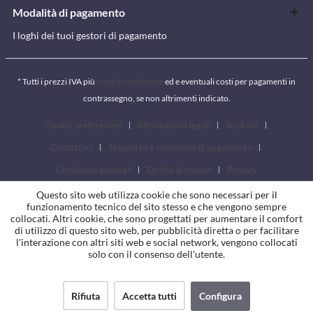
Modalità di pagamento
I loghi dei tuoi gestori di pagamento
* Tutti i prezzi IVA più
costi di spedizione
ed e eventuali costi per pagamenti in
contrassegno, se non altrimenti indicato.
Cookie preferences
Informazioni legali
Su di noi
Contattaci
Trasporto e condizioni di pagamento
Condizioni generali
Diritto di revoca
Privacy
Questo sito web utilizza cookie che sono necessari per il
funzionamento tecnico del sito stesso e che vengono sempre
collocati. Altri cookie, che sono progettati per aumentare il comfort
di utilizzo di questo sito web, per pubblicità diretta o per facilitare
l'interazione con altri siti web e social network, vengono collocati
solo con il consenso dell'utente.
Rifiuta
Accetta tutti
Configura