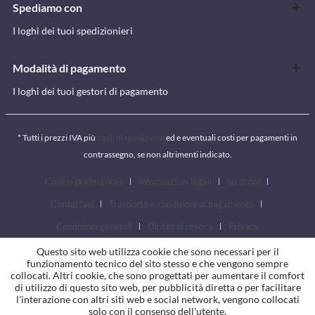
Spediamo con
I loghi dei tuoi spedizionieri
Modalità di pagamento
I loghi dei tuoi gestori di pagamento
* Tutti i prezzi IVA più
costi di spedizione
ed e eventuali costi per pagamenti in
contrassegno, se non altrimenti indicato.
Cookie preferences
Informazioni legali
Su di noi
Contattaci
Trasporto e condizioni di pagamento
Condizioni generali
Diritto di revoca
Privacy
Questo sito web utilizza cookie che sono necessari per il
funzionamento tecnico del sito stesso e che vengono sempre
collocati. Altri cookie, che sono progettati per aumentare il comfort
di utilizzo di questo sito web, per pubblicità diretta o per facilitare
l'interazione con altri siti web e social network, vengono collocati
solo con il consenso dell'utente.