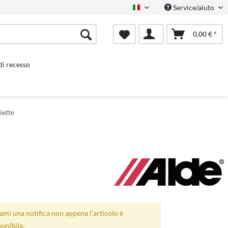
Service/aiuto
Italienisch
0,00 € *
 di recesso
iette
ami una notifica non appena l'articolo è
onibile.