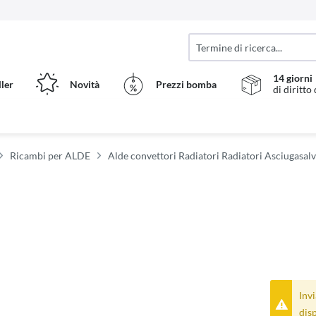
14 giorni
ller
Novità
Prezzi bomba
di diritto
Ricambi per ALDE
Alde convettori Radiatori Radiatori Asciugasalv
Invi
disp