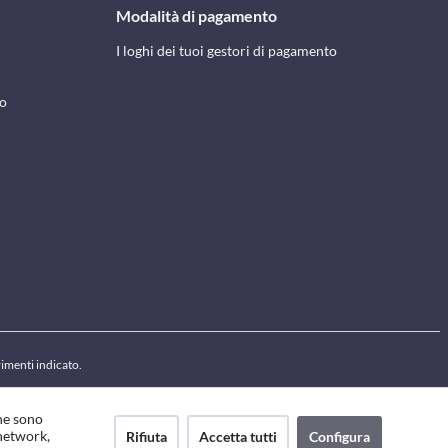
Modalità di pagamento
I loghi dei tuoi gestori di pagamento
to
rimenti indicato.
che sono
 network,
Rifiuta
Accetta tutti
Configura