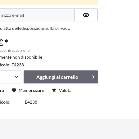
o atto delle
disposizioni sulla privacy
.
€ *
 costi di spedizione
mente non disponibile
icolo:
E4238
Aggiungi al
carrello
ra
Memorizzare
Valuta
icolo:
E4238