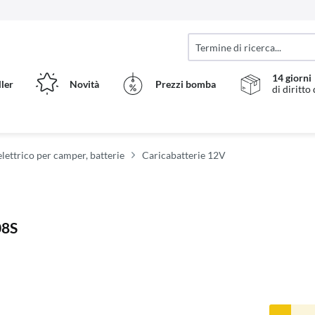
14 giorni
ller
Novità
Prezzi bomba
di diritto
lettrico per camper, batterie
Caricabatterie 12V
08S