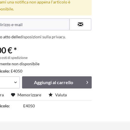
ami una notifica non appena l'articolo è
onibile.
o atto delle
disposizioni sulla privacy
.
0 € *
 costi di spedizione
mente non disponibile
icolo:
E4050
Aggiungi al
carrello
ra
Memorizzare
Valuta
icolo:
E4050