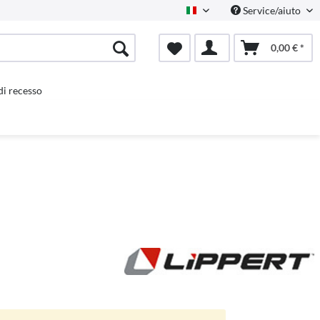
Service/aiuto
Italienisch
0,00 € *
 di recesso