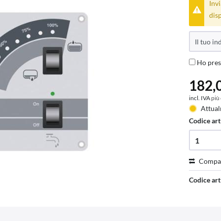
Invi
disp
Ho pres
182,0
incl. IVA
più
Attual
Codice art
Compa
Codice art