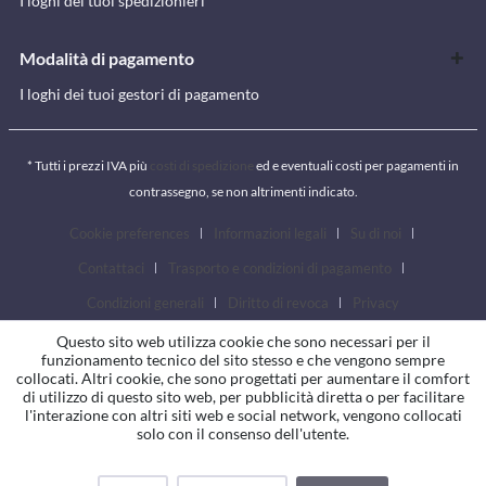
I loghi dei tuoi spedizionieri
Modalità di pagamento
I loghi dei tuoi gestori di pagamento
* Tutti i prezzi IVA più
costi di spedizione
ed e eventuali costi per pagamenti in
contrassegno, se non altrimenti indicato.
Cookie preferences
Informazioni legali
Su di noi
Contattaci
Trasporto e condizioni di pagamento
Condizioni generali
Diritto di revoca
Privacy
Questo sito web utilizza cookie che sono necessari per il
funzionamento tecnico del sito stesso e che vengono sempre
collocati. Altri cookie, che sono progettati per aumentare il comfort
di utilizzo di questo sito web, per pubblicità diretta o per facilitare
l'interazione con altri siti web e social network, vengono collocati
solo con il consenso dell'utente.