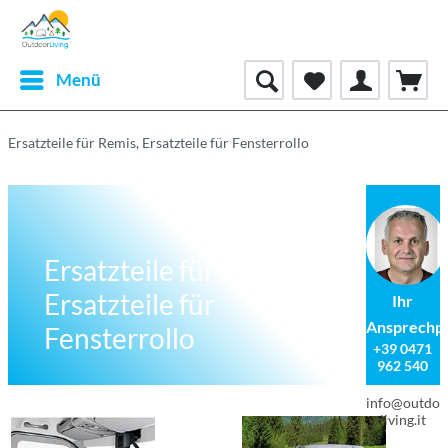
Menü
Ersatzteile für Remis, Ersatzteile für Fensterrollo
Ersatzteile für Remis,
Ersatzteile für
Ihr
Ansprechp
Fensterrollo
+39 0471
962 540
info@outdoo
living.it