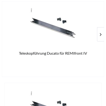
Teleskopführung Ducato für REMIfront IV
36