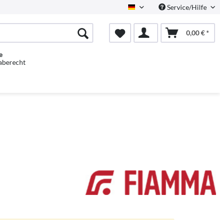
Service/Hilfe
Deutsch
0,00 € *
e
aberecht