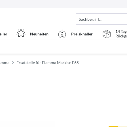
14 Tag
eller
Neuheiten
Preisknaller
Rückg
Fiamma
Ersatzteile für Fiamma Markise F65