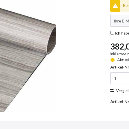
Ben
Ich hab
382,0
inkl. MwSt.
z
Aktuel
Artikel-Nr
Vergle
Artikel-Nr