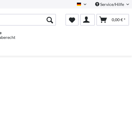
Service/Hilfe
Deutsch
0,00 € *
e
aberecht