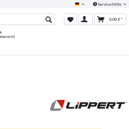
Service/Hilfe
Deutsch
0,00 € *
e
aberecht