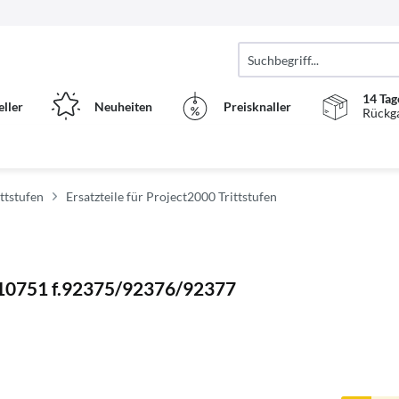
14 Tag
eller
Neuheiten
Preisknaller
Rückg
ittstufen
Ersatzteile für Project2000 Trittstufen
/10751 f.92375/92376/92377