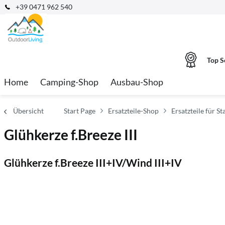
+39 0471 962 540
Top S
Home
Camping-Shop
Ausbau-Shop
Übersicht
Start Page
Ersatzteile-Shop
Ersatzteile für S
Glühkerze f.Breeze III
Glühkerze f.Breeze III+IV/Wind III+IV