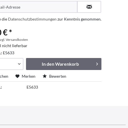
e die
Datenschutzbestimmungen
zur Kenntnis genommen.
 € *
zgl. Versandkosten
l nicht lieferbar
.:
E5633
In den
Warenkorb
ichen
Merken
Bewerten
.:
E5633