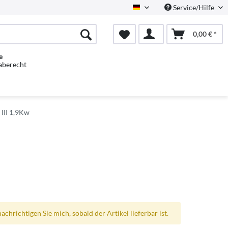
Service/Hilfe
Deutsch
0,00 € *
e
aberecht
 III 1,9Kw
achrichtigen Sie mich, sobald der Artikel lieferbar ist.