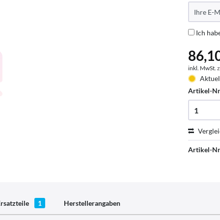
Ich hab
86,10
inkl. MwSt.
z
Aktuel
Artikel-Nr
Vergle
Artikel-Nr
rsatzteile
1
Herstellerangaben