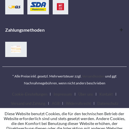
Zahlungsmethoden
* Alle Preise inkl. gesetzl. Mehrwertsteuer zzgl.
Versandkosten
und ggf.
Nachnahmegebühren, wenn nicht anders beschrieben
Cookie-Einstellungen
Impressum
Über uns
Kontakt
Versand und Zahlung
AGB
Widerrufsrecht
Datenschutz
Diese Website benutzt Cookies, die für den technischen Betrieb der
Website erforderlich sind und stets gesetzt werden. Andere Cookies,
die den Komfort bei Benutzung dieser Website erhöhen, der
Direktwerbung dienen oder die Interaktion mit anderen Websites