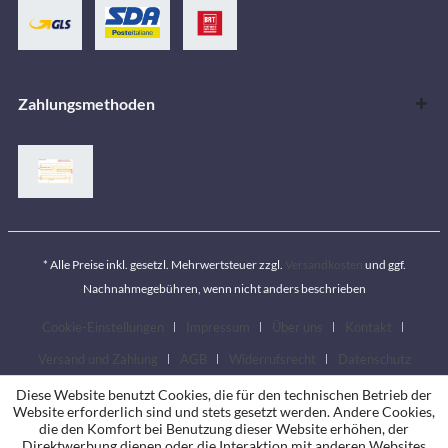
Zahlungsmethoden
* Alle Preise inkl. gesetzl. Mehrwertsteuer zzgl.
Versandkosten
und ggf.
Nachnahmegebühren, wenn nicht anders beschrieben
Cookie-Einstellungen
Impressum
Über uns
Kontakt
Versand und Zahlung
AGB
Widerrufsrecht
Datenschutz
Diese Website benutzt Cookies, die für den technischen Betrieb der
Website erforderlich sind und stets gesetzt werden. Andere Cookies,
die den Komfort bei Benutzung dieser Website erhöhen, der
Direktwerbung dienen oder die Interaktion mit anderen Websites