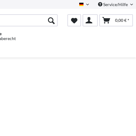
Service/Hilfe
Deutsch
0,00 € *
e
aberecht