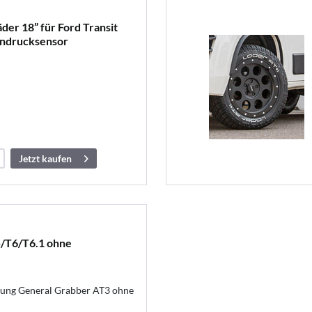
der 18” für Ford Transit
endrucksensor
Jetzt kaufen
/T6/T6.1 ohne
fung General Grabber AT3 ohne