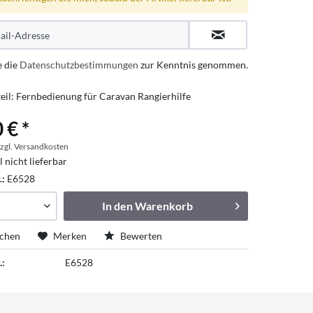
e die
Datenschutzbestimmungen
zur Kenntnis genommen.
teil: Fernbedienung für Caravan Rangierhilfe
 € *
zgl. Versandkosten
l nicht lieferbar
.:
E6528
In den
Warenkorb
ichen
Merken
Bewerten
.:
E6528