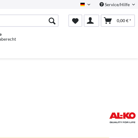
Service/Hilfe
Deutsch
0,00 € *
e
aberecht