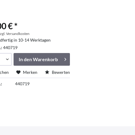
0 € *
zgl. Versandkosten
dfertig in 10-14 Werktagen
.:
440719
In den
Warenkorb
ichen
Merken
Bewerten
.:
440719