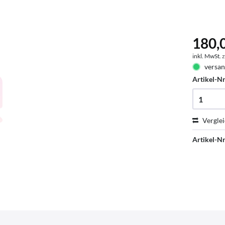
180,0
inkl. MwSt.
z
versan
Artikel-Nr
Vergle
Artikel-Nr