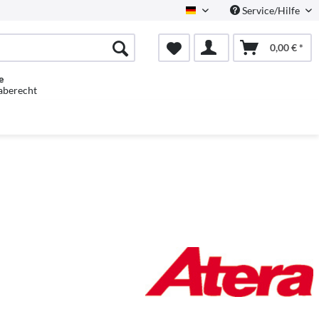
Service/Hilfe
Deutsch
0,00 € *
e
aberecht