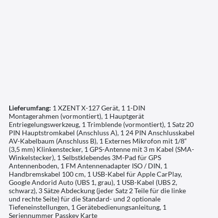
Lieferumfang:
1 XZENT X-127 Gerät, 1 1-DIN
Montagerahmen (vormontiert), 1 Hauptgerät
Entriegelungswerkzeug, 1 Trimblende (vormontiert), 1 Satz 20
PIN Hauptstromkabel (Anschluss A), 1 24 PIN Anschlusskabel
AV-Kabelbaum (Anschluss B), 1 Externes Mikrofon mit 1/8“
(3,5 mm) Klinkenstecker, 1 GPS-Antenne mit 3 m Kabel (SMA-
Winkelstecker), 1 Selbstklebendes 3M-Pad für GPS
Antennenboden, 1 FM Antennenadapter ISO / DIN, 1
Handbremskabel 100 cm, 1 USB-Kabel für Apple CarPlay,
Google Andorid Auto (UBS 1, grau), 1 USB-Kabel (UBS 2,
schwarz), 3 Sätze Abdeckung (jeder Satz 2 Teile für die linke
und rechte Seite) für die Standard- und 2 optionale
Tiefeneinstellungen, 1 Gerätebedienungsanleitung, 1
Seriennummer Passkey Karte