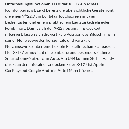
Unterhaltungsfunktionen. Dass der X-127 ein echtes
Komfortgerät ist, zeigt bereits die über­­sichtliche Gerätefront,
die einen 9“/22,9 cm Echt­glas-Touch­screen mit vier
Bedientasten und einem praktischem Laut­stärke­dreh­reg­ler
kombiniert. Damit sich der X-127 optimal ins Cockpit
integriert, lassen sich die vertikale Position des Bildschirms in
seiner Höhe sowie der horizontale und vertikale
Neigungswinkel über eine flexible Einstellmechanik anpassen.
Der X-127 ermöglicht eine einfache und besonders sichere
Smartphone-Nutzung im Auto. Via USB können Sie Ihr Handy
direkt an den Infotainer andocken – der X-127 ist Apple
CarPlay und Google Android AutoTM zertifiziert.