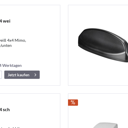
4 wei
eiß 4x4 Mimo,
l/unten
14 Werktagen
Jetzt kaufen
4 sch