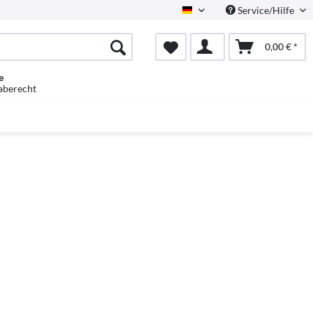
Service/Hilfe
Deutsch
0,00 € *
e
aberecht