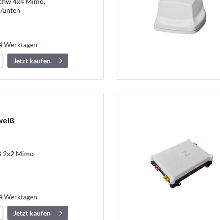
chw 4x4 Mimo,
l/unten
14 Werktagen
Jetzt kaufen
weiß
ß 2x2 Mimo
14 Werktagen
Jetzt kaufen