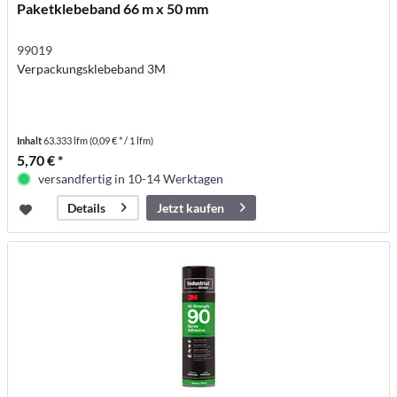
Paketklebeband 66 m x 50 mm
99019
Verpackungsklebeband 3M
Inhalt
63.333 lfm
(0,09 € * / 1 lfm)
5,70 € *
versandfertig in 10-14 Werktagen
Jetzt kaufen
Details