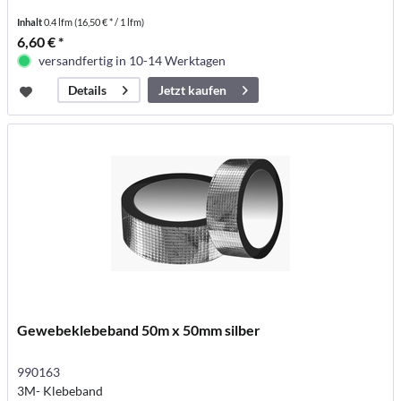
Inhalt
0.4 lfm
(16,50 € * / 1 lfm)
6,60 € *
versandfertig in 10-14 Werktagen
Jetzt kaufen
Details
Gewebeklebeband 50m x 50mm silber
990163
3M- Klebeband