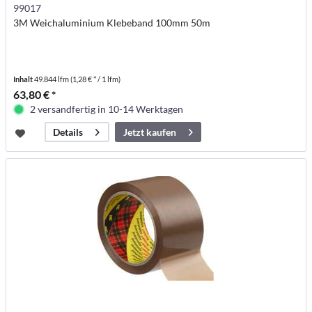
99017
3M Weichaluminium Klebeband 100mm 50m
Inhalt
49.844 lfm
(1,28 € * / 1 lfm)
63,80 € *
2 versandfertig in 10-14 Werktagen
Jetzt kaufen
Details